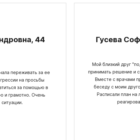
ндровна, 44
Гусева Соф
Мой близкий друг "по
принимать решение и с
чала переживать за ее
Вместе с врачами п
агрессии на просьбы
беседу с моим друго
атиться за помощью в
Расписали план на
ро и грамотно. Очень
реагирова
 ситуации.