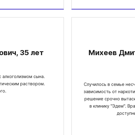
вич, 35 лет
Михеев Дмит
с алкоголизмом сына.
огическим раствором.
Случилось в семье несч
го.
зависимость от наркот
решение срочно вытаск
в клинику "Эдем". В
доступн