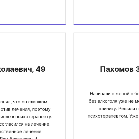
олаевич, 49
Пахомов З
Начинали с женой с бо
без алкоголя уже не 
понял, что он слишком
клинику. Решили п
ротив лечения, поэтому
психотерапевтом. Уже
числе к психотерапевту.
согласился на лечение.
ественное лечение
 Вам благодарны!